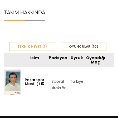
TAKIM HAKKINDA
TEKNIK HEYET (1)
OYUNCULAR (10)
İsim
Pozisyon
Uyruk
Oynadığı
Maç
Pazarspor
Sportif
Türkiye
Mast. ()
Direktör